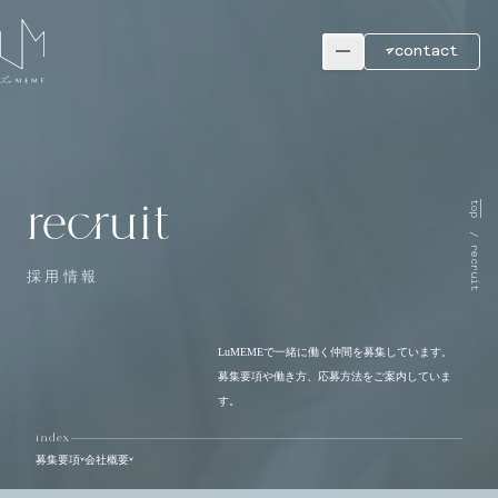
contact
recruit
top
/ recruit
採用情報
LuMEMEで一緒に働く仲間を募集しています。
募集要項や働き方、応募方法をご案内していま
す。
index
募集要項
会社概要